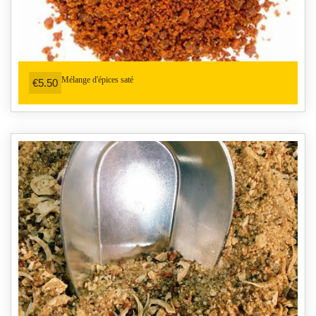
Mélange d'épices saté
€5.50