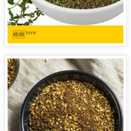
THYM
€5.50