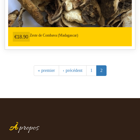
Zeste de Combava (Madagascar)
€18.90
« premier
‹ précédent
1
2
À
propos