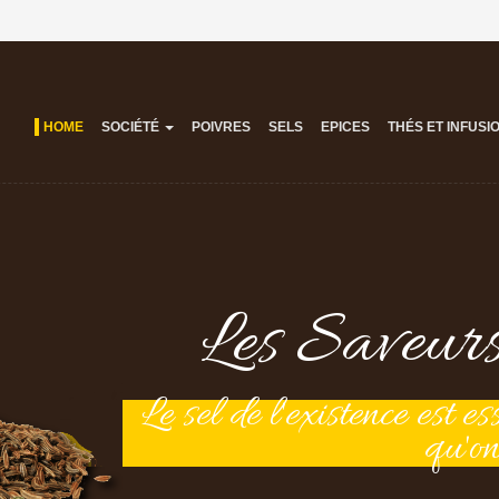
HOME
SOCIÉTÉ
POIVRES
SELS
EPICES
THÉS ET INFUSI
Les Saveurs
Le sel de l'existence est e
qu'on