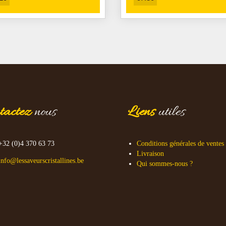
tactez
nous
Liens
utiles
+32 (0)4 370 63 73
Conditions générales de ventes
Livraison
info@lessaveurscristallines.be
Qui sommes-nous ?