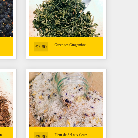
Green tea Gingembre
€7.60
en
Fleur de Sel aux fleurs
€9.30