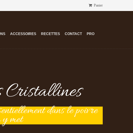
Panier
ONS
ACCESSOIRES
RECETTES
CONTACT
PRO
 Cristallines
ssentiellement dans le poivre
 y met