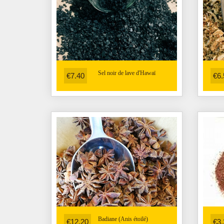
Sel noir de lave d'Hawaï
€7.40
€6.
Badiane (Anis étoilé)
€12.20
€3.