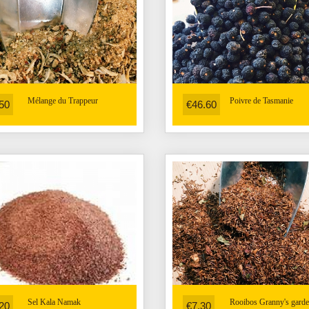
Mélange du Trappeur
Poivre de Tasmanie
50
€46.60
Sel Kala Namak
Rooibos Granny's gard
20
€7.30