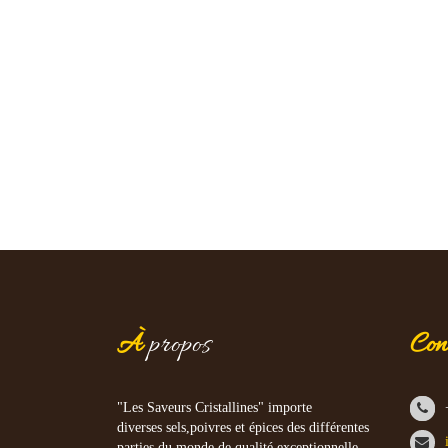
À
propos
Con
"Les Saveurs Cristallines" importe
diverses sels,poivres et épices des différentes
parties du monde de qualité exceptionnelle