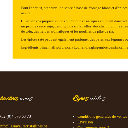
Pour l'apéritif, préparez une sauce à base de fromage blanc et d'épice
assuré !
Cuisinez vos propres soupes ou fondues asiatiques en jetant dans votre
un peu de sauce soja, des oignons en lamelles, des champignons et au
de tofu, des herbes aromatiques et les nouilles de pâte de riz.
Les épices saté peuvent également parfumer des pâtes aux légumes ou
Ingrédients:piment,ail,poivre,carvi,coriandre,gingembre,cumin,cannel
tactez
nous
Liens
utiles
+32 (0)4 370 63 73
Conditions générales de ventes
Livraison
info@lessaveurscristallines.be
Qui sommes-nous ?