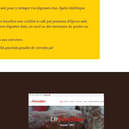
s saté pour y tremper vos légumes crus. Apéro diététique
 bouillon une cuillère à café par personne d'épices saté,
tres légumes frais, un oeuf ou des morceaux de poulet ou
 aux crevettes.
le,arachide,poudre de crevette,sel