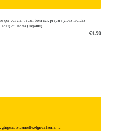
e qui convient aussi bien aux préparatyions froides
llades) ou lentes (ragôuts)…
€4.90
de, gingembre,cannelle,oignon,laurier….