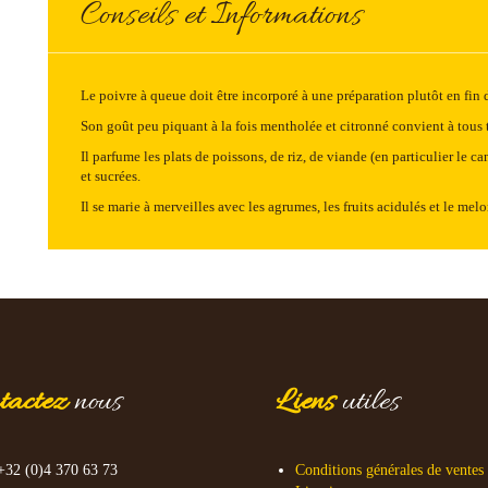
Conseils et Informations
Le poivre à queue doit être incorporé à une préparation plutôt en fin 
Son goût peu piquant à la fois mentholée et citronné convient à tous 
Il parfume les plats de poissons, de riz, de viande (en particulier le 
et sucrées.
Il se marie à merveilles avec les agrumes, les fruits acidulés et le melo
tactez
nous
Liens
utiles
+32 (0)4 370 63 73
Conditions générales de ventes