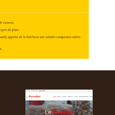
de cuisson.
types de plats.
canard), apporte de la fraîcheur aux salades composées salées
n.