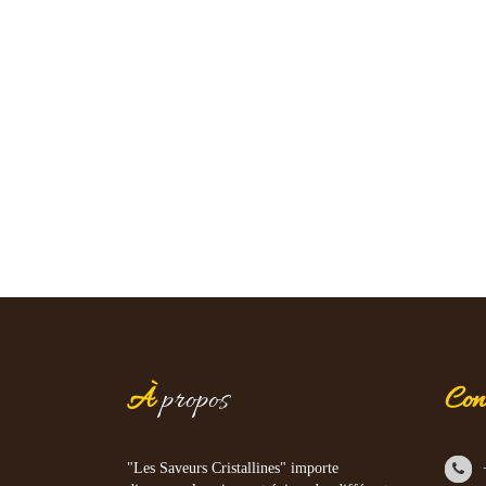
À
propos
Con
"Les Saveurs Cristallines" importe