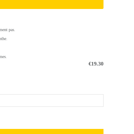
iment pas.
nthe.
umes.
€19.30