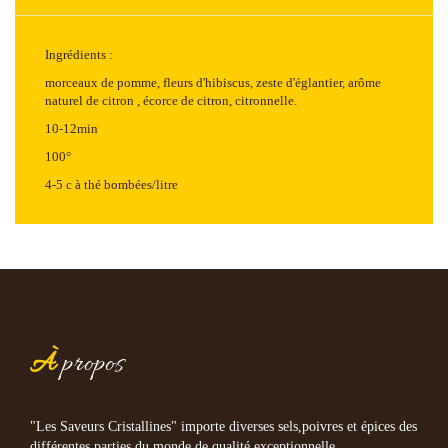
Ingrédients :
morceaux de pomme, fleurs d'hibiscus, zeste d'églantier, arôme
naturel de citron , écorce de citron, citronnelle.
10-12min
100°
4-5 c à thé bombées/litre
À
propos
"Les Saveurs Cristallines" importe diverses sels,poivres et épices des
différentes parties du monde de qualité exceptionnelle