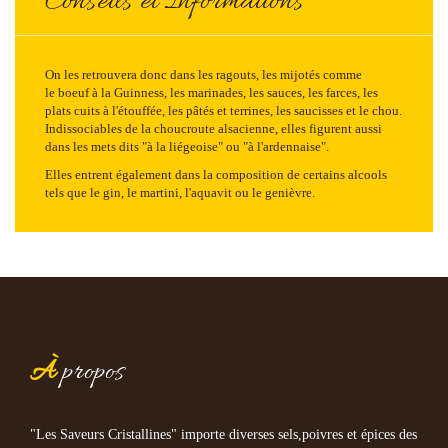
Conseils et Informations
On les retrouvera donc dans les ragouts, les mijotés comme
le boeuf à la Guinness, les marinades, les sauces, les farces, les
plats cuits à l'étouffée, les pâtés et terrines, les saucisses et le chou.
Indissociables de la choucroute alsacienne, elles figurent aussi
dans les mets dits "à la liégeoise" ou "à l'ardennaise".
Elles entrent également dans la composition de certains alcools
tels que le gin, le martini, l'aquavit ou le genièvre.
À
propos
"Les Saveurs Cristallines" importe diverses sels,poivres et épices des